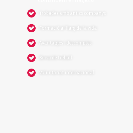
continuem enllaçats?
Trobades amb antics companys
Formació al llarg de la vida
Avantatges i descomptes
Borsa de treball
Voluntariat internacional